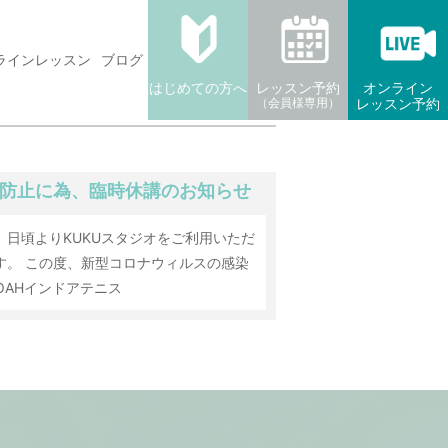
ラインレッスン
ブログ
はじめての方へ
レッスン予約
オンライン
（会員様専用）
レッスン予約
防止に為、臨時休講のお知らせ
日頃よりKUKUスタジオをご利用いただ
す。 この度、新型コロナウィルスの感染
OAHインドアテニス